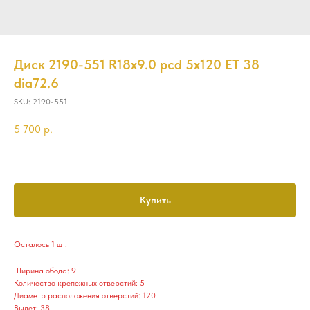
Диск 2190-551 R18x9.0 pcd 5x120 ET 38
dia72.6
SKU:
2190-551
5 700
р.
Купить
Осталось 1 шт.
Ширина обода: 9
Количество крепежных отверстий: 5
Диаметр расположения отверстий: 120
Вылет: 38