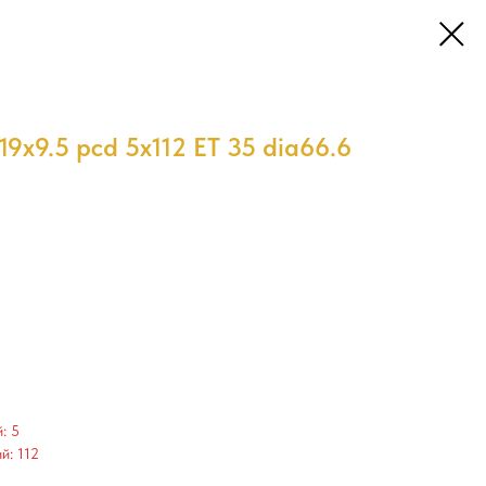
9x9.5 pcd 5x112 ET 35 dia66.6
: 5
й: 112