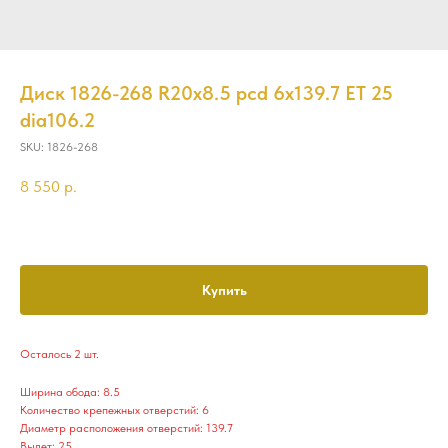
Диск 1826-268 R20x8.5 pcd 6x139.7 ET 25
dia106.2
SKU:
1826-268
8 550
р.
Купить
Осталось 2 шт.
Ширина обода: 8.5
Количество крепежных отверстий: 6
Диаметр расположения отверстий: 139.7
Вылет: 25