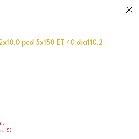
x10.0 pcd 5x150 ET 40 dia110.2
: 5
й: 150