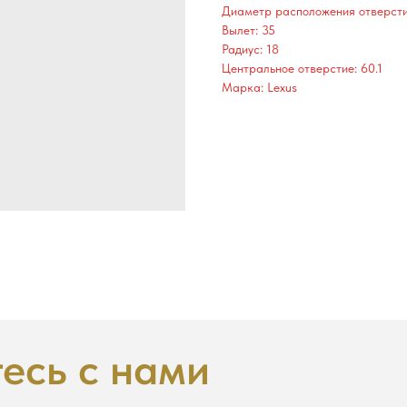
Диаметр расположения отверстий
Вылет: 35
Радиус: 18
Центральное отверстие: 60.1
Марка: Lexus
есь с нами