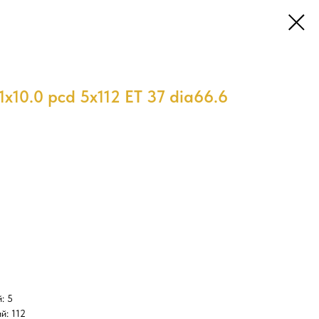
x10.0 pcd 5x112 ET 37 dia66.6
: 5
й: 112