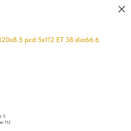
20x8.5 pcd 5x112 ET 38 dia66.6
: 5
й: 112